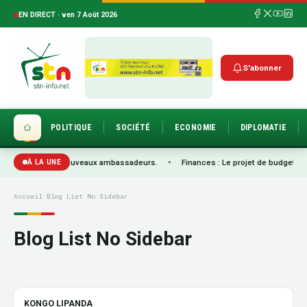
EN DIRECT · ven 7 Août 2026
S'abonner
POLITIQUE
SOCIÉTÉ
ECONOMIE
DIPLOMATIE
ance de trois nouveaux ambassadeurs.
•
Finances : Le projet de budget rectif
À LA UNE
Accueil
›
Blog List No Sidebar
Blog List No Sidebar
KONGO LIPANDA