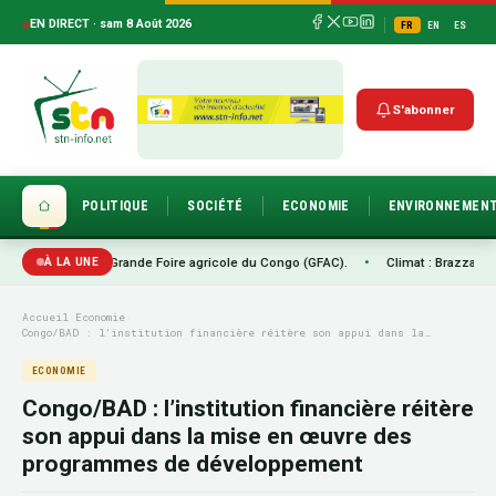
EN DIRECT · sam 8 Août 2026
FR
EN
ES
S'abonner
POLITIQUE
SOCIÉTÉ
ECONOMIE
ENVIRONNEMEN
ion de la Grande Foire agricole du Congo (GFAC).
•
Climat : Brazzaville passe 
À LA UNE
Accueil
›
Economie
›
Congo/BAD : l’institution financière réitère son appui dans la…
ECONOMIE
Congo/BAD : l’institution financière réitère
son appui dans la mise en œuvre des
programmes de développement