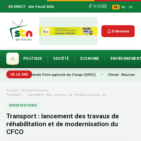
EN DIRECT · dim 9 Août 2026
FR
EN
ES
S'abonner
POLITIQUE
SOCIÉTÉ
ECONOMIE
ENVIRONNEMEN
e la Grande Foire agricole du Congo (GFAC).
•
Climat : Brazzaville passe à l’ac
À LA UNE
Accueil
›
Infrastructures
›
Transport : lancement des travaux de réhabilitation et…
INFRASTRUCTURES
Transport : lancement des travaux de
réhabilitation et de modernisation du
CFCO