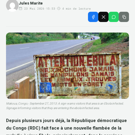
Jules Marite
23 Mai 2026
·
15:53
·
4 min de lecture
Makoua, Congo,- September 27, 2013: A sign warns visitors that area is an Ebola infected.
Signage informing visitors that they are entering the ebola infected area.
Depuis plusieurs jours déjà, la République démocratique
du Congo (RDC) fait face à une nouvelle flambée de la