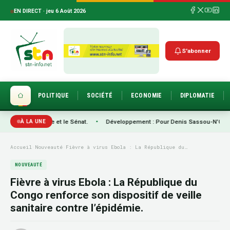
EN DIRECT · jeu 6 Août 2026
S'abonner
POLITIQUE
SOCIÉTÉ
ECONOMIE
DIPLOMATIE
 nationale et le Sénat.
•
Développement : Pour Denis Sassou-N’Guesso, l’agric
À LA UNE
Accueil
›
Nouveauté
›
Fièvre à virus Ebola : La République du…
NOUVEAUTÉ
Fièvre à virus Ebola : La République du
Congo renforce son dispositif de veille
sanitaire contre l’épidémie.