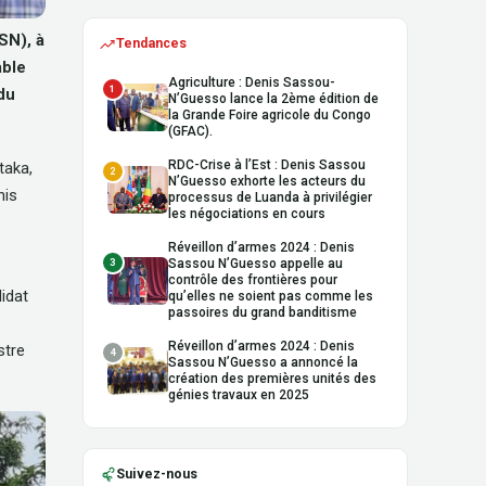
DSN)
,
à
Tendances
able
Agriculture : Denis Sassou-
1
du
N’Guesso lance la 2ème édition de
la Grande Foire agricole du Congo
(GFAC).
RDC-Crise à l’Est : Denis Sassou
taka,
2
N’Guesso exhorte les acteurs du
nis
processus de Luanda à privilégier
les négociations en cours
Réveillon d’armes 2024 : Denis
3
Sassou N’Guesso appelle au
contrôle des frontières pour
didat
qu’elles ne soient pas comme les
passoires du grand banditisme
Réveillon d’armes 2024 : Denis
stre
4
Sassou N’Guesso a annoncé la
création des premières unités des
génies travaux en 2025
Suivez-nous