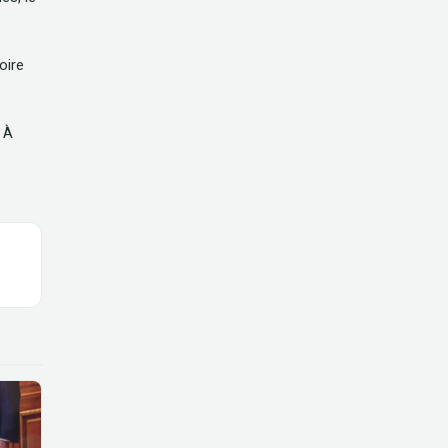
oire
. À