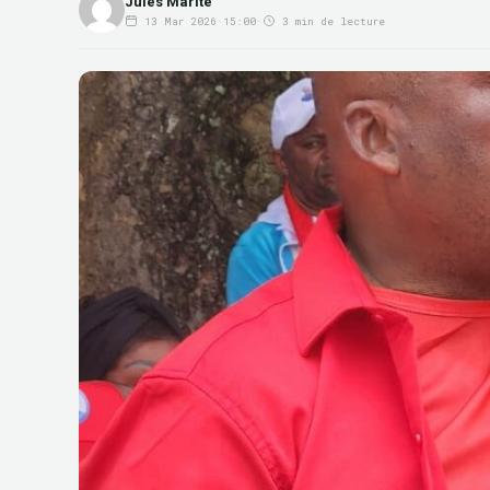
Jules Marite
13 Mar 2026
·
15:00
·
3 min de lecture