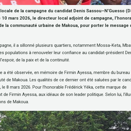
on locale de la campagne du candidat Denis Sassou
–
N’Guesso (
Le 10 mars 2026, le directeur local adjoint de campagne, l’honor
ts de la communauté urbaine de Makoua
,
pour porter le message 
gne, il a sillonné plusieurs quartiers, notamment Mossa-Keta, Mba
les populations à renouveler leur confiance au candidat-président De
spoir, de la paix et de la continuité.
nce a été observée, en mémoire de Firmin Ayessa, membre du bureau
puté de Makoua. Les qualités de ce dernier ont été saluées par le can
e 8 mars 2026. Pour l’honorable Frédérick Yéka, cette marque de
de Firmin Ayessa, aux idéaux de son leader politique. Selon lui, l’illu
ions de Makoua.