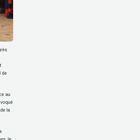
grès
t
d de
nce au
 évoqué
 de la
a
es, le