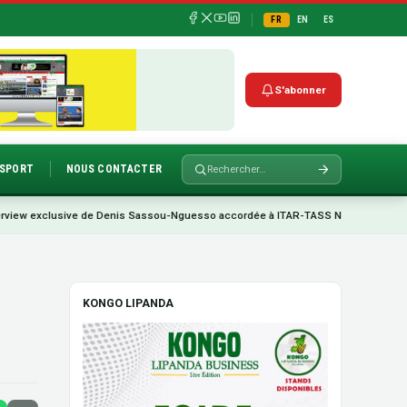
FR
EN
ES
S'abonner
SPORT
NOUS CONTACTER
e de Denis Sassou-Nguesso accordée à ITAR-TASS News Agency, à Moscou.
•
KONGO LIPANDA