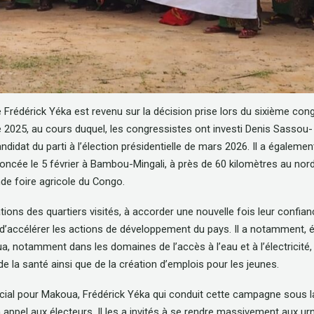
 Frédérick Yéka est revenu sur la décision prise lors du sixième con
e 2025, au cours duquel, les congressistes ont investi Denis Sassou-
dat du parti à l’élection présidentielle de mars 2026. Il a égalemen
noncée le 5 février à Bambou-Mingali, à près de 60 kilomètres au nor
nde foire agricole du Congo.
ations des quartiers visités, à accorder une nouvelle fois leur confia
et d’accélérer les actions de développement du pays. Il a notamment,
ua, notamment dans les domaines de l’accès à l’eau et à l’électricité,
e la santé ainsi que de la création d’emplois pour les jeunes.
crucial pour Makoua, Frédérick Yéka qui conduit cette campagne sous l
 appel aux électeurs. Il les a invités à se rendre massivement aux urn