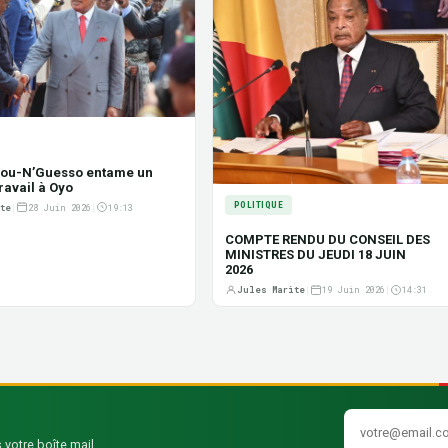
sou-N’Guesso entame un
ravail à Oyo
POLITIQUE
te
|
28 Juin 2026
|
19:13
COMPTE RENDU DU CONSEIL DES
MINISTRES DU JEUDI 18 JUIN
2026
Jules Marite
|
19 Juin 2026
|
14:31
 votre boîte mail.