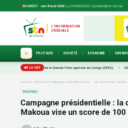
EN DIRECT · sam 8 Août 2026
|
+242066025657
|
contact@stn-info.net
L'INFORMATION
CRÉDIBLE
POLITIQUE
SOCIÉTÉ
ECONOMIE
ENVIR
me édition de la Grande Foire agricole du Congo (GFAC).
•
Climat : Brazzaville
À LA UNE
Accueil
›
Politique
›
Campagne présidentielle : la direction locale
POLITIQUE
Campagne présidentielle : la 
Makoua vise un score de 100