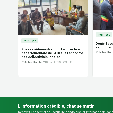
POLITIQUE
POLITIQUE
Denis Sas
séjour de t
Brazza-Administration : La direction
Jules Mari
départementale de l’ACI à la rencontre
des collectivités locales
Jules Marite
|
18 Juil 2026
|
17:35
L'information crédible, chaque matin
Recevez l'essentiel de l'actualité congolaise et internationale dans