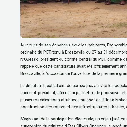
Au cours de ses échanges avec les habitants, l’honorable
ordinaire du PCT, tenu à Brazzaville du 27 au 31 décembr
N’Guesso, président du comité central du PCT, comme candi
rappelé que cette candidature avait été officiellement an
Brazzaville, à l’occasion de l’ouverture de la première gra
Le directeur local adjoint de campagne, a invité les popul
candidat-président, afin de lui permettre de poursuivre 
plusieurs réalisations attribuées au chef de l’État à Mako
construction des routes et des infrastructures urbaines, d
S’agissant de la participation électorale, un enjeu jugé 
supervision du ministre d’État Gilbert Ondongo, a lancé un