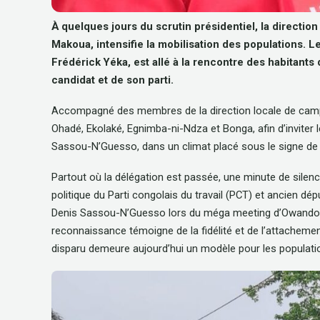
À quelques jours du scrutin présidentiel, la directi
Makoua
,
intensifie la mobilisation des populations. 
Frédérick Yéka, est allé à la rencontre des habitan
candidat et de son parti.
Accompagné des membres de la direction locale de campa
Ohadé, Ekolaké, Egnimba-ni-Ndza et Bonga, afin d’inviter 
Sassou-N’Guesso, dans un climat placé sous le signe de l’e
Partout où la délégation est passée, une minute de sile
politique du Parti congolais du travail (PCT) et ancien dé
Denis Sassou-N’Guesso lors du méga meeting d’Owando, l
reconnaissance témoigne de la fidélité et de l’attachement 
disparu demeure aujourd’hui un modèle pour les populat