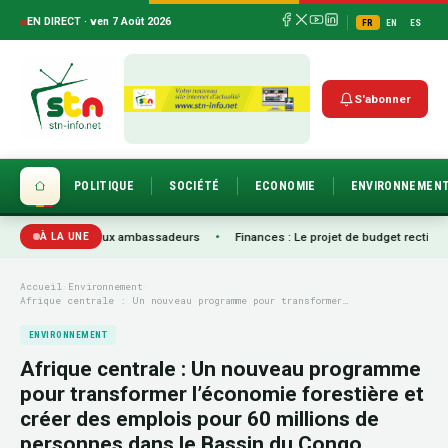
EN DIRECT · ven 7 Août 2026
FR
EN
ES
S'abonner
POLITIQUE
SOCIÉTÉ
ECONOMIE
ENVIRONNEMEN
trois nouveaux ambassadeurs
•
Finances : Le projet de budget rectificatif 202
À LA UNE
Accueil
›
Environnement
›
Afrique centrale : Un nouveau programme pour transformer…
ENVIRONNEMENT
Afrique centrale : Un nouveau programme
pour transformer l’économie forestière et
créer des emplois pour 60 millions de
personnes dans le Bassin du Congo