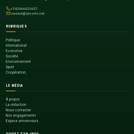
+242066025657
contact@stn-info.net
RUBRIQUES
Politique
International
Economie
Société
Environnement
Sport
Coopération,
LE MÉDIA
À propos
La rédaction
Nous contacter
Nos engagements
Espace annonceurs
SUIVEZ STN-INFO