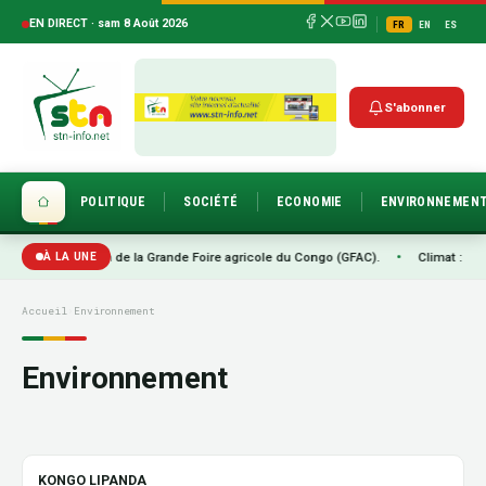
EN DIRECT · sam 8 Août 2026
FR
EN
ES
S'abonner
POLITIQUE
SOCIÉTÉ
ECONOMIE
ENVIRONNEMEN
a 2ème édition de la Grande Foire agricole du Congo (GFAC).
•
Climat : Brazza
À LA UNE
Accueil
›
Environnement
Environnement
KONGO LIPANDA