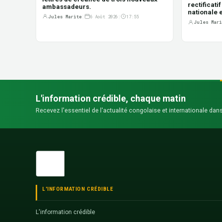
rectificati
ambassadeurs.
nationale e
Jules Marite
|
6 Août 2026
|
17:55
Jules Mari
L'information crédible, chaque matin
Recevez l'essentiel de l'actualité congolaise et internationale dans
L'INFORMATION CRÉDIBLE
L'information crédible