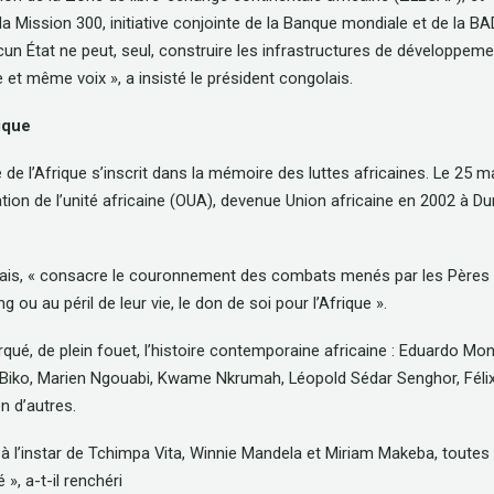
 la Mission 300, initiative conjointe de la Banque mondiale et de la BA
Aucun État ne peut, seul, construire les infrastructures de développemen
le et même voix », a insisté le président congolais.
ique
de l’Afrique s’inscrit dans la mémoire des luttes africaines. Le 25 m
tion de l’unité africaine (OUA), devenue Union africaine en 2002 à Du
ngolais, « consacre le couronnement des combats menés par les Pères
 ou au péril de leur vie, le don de soi pour l’Afrique ».
é, de plein fouet, l’histoire contemporaine africaine : Eduardo Mon
Biko, Marien Ngouabi, Kwame Nkrumah, Léopold Sédar Senghor, Féli
n d’autres.
à l’instar de Tchimpa Vita, Winnie Mandela et Miriam Makeba, toutes
 », a-t-il renchéri