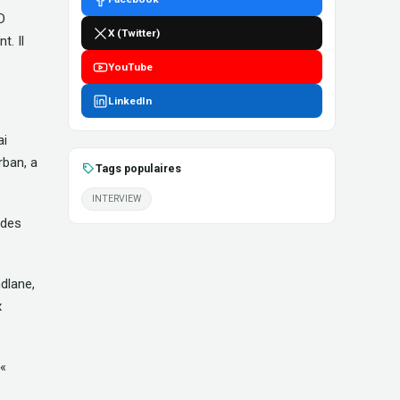
D
X (Twitter)
t. Il
YouTube
LinkedIn
ai
rban, a
Tags populaires
INTERVIEW
 des
dlane,
x
 «