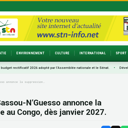
ATIE
ENVIRONNEMENT
CULTURE
INTERNATIONAL
SPORT
tificatif 2026 adopté par l’Assemblée nationale et le Sénat.
•
Développement : 
sso annonce la suppression…
s Sassou-N’Guesso annonce la
e au Congo, dès janvier 2027.