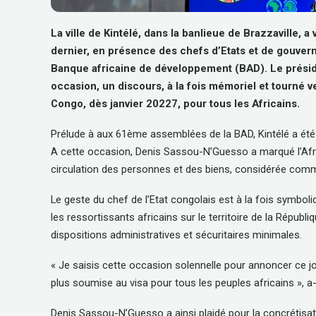
La ville de Kintélé, dans la banlieue de Brazzaville, a
dernier, en présence des chefs d’Etats et de gouver
Banque africaine de développement (BAD). Le présid
occasion, un discours, à la fois mémoriel et tourné v
Congo, dès janvier 20227, pour tous les Africains.
Prélude à aux 61ème assemblées de la BAD, Kintélé a été à 
A cette occasion, Denis Sassou-N’Guesso a marqué l’Afrique
circulation des personnes et des biens, considérée comme
Le geste du chef de l’Etat congolais est à la fois symboliq
les ressortissants africains sur le territoire de la Répub
dispositions administratives et sécuritaires minimales.
« Je saisis cette occasion solennelle pour annoncer ce jou
plus soumise au visa pour tous les peuples africains », a
Denis Sassou-N’Guesso a ainsi plaidé pour la concrétisat