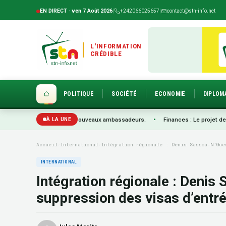
EN DIRECT · ven 7 Août 2026
|
+242066025657
|
contact@stn-info.net
L'INFORMATION
CRÉDIBLE
POLITIQUE
SOCIÉTÉ
ECONOMIE
DIPLOM
créance de trois nouveaux ambassadeurs.
•
Finances : Le projet de budget rec
À LA UNE
Accueil
›
International
›
Intégration régionale : Denis Sassou-N’Gue
INTERNATIONAL
Intégration régionale : Deni
suppression des visas d’entré