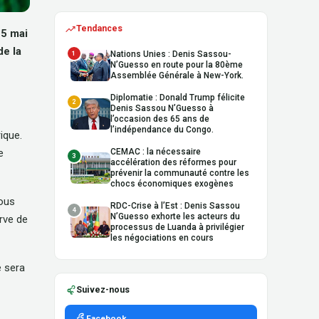
Tendances
25 mai
de la
1
Nations Unies : Denis Sassou-
N’Guesso en route pour la 80ème
Assemblée Générale à New-York.
Diplomatie : Donald Trump félicite
2
Denis Sassou N’Guesso à
l’occasion des 65 ans de
l’indépendance du Congo.
ique.
e
CEMAC : la nécessaire
3
accélération des réformes pour
prévenir la communauté contre les
chocs économiques exogènes
tous
RDC-Crise à l’Est : Denis Sassou
4
N’Guesso exhorte les acteurs du
erve de
processus de Luanda à privilégier
les négociations en cours
e sera
Suivez-nous
Facebook