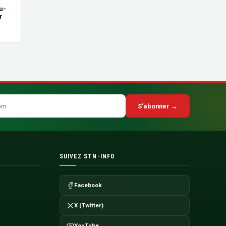
u-
r
S'abonner →
SUIVEZ STN-INFO
Facebook
X (Twitter)
YouTube