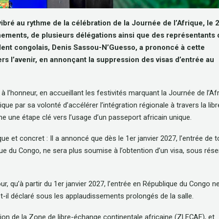
 vibré au rythme de la célébration de la Journée de l’Afrique, le 
nements, de plusieurs délégations ainsi que des représentants 
ent congolais, Denis Sassou-N’Guesso, a prononcé à cette
ers l’avenir, en annonçant la suppression des visas d’entrée au
l’honneur, en accueillant les festivités marquant la Journée de l’Afr
 par sa volonté d’accélérer l’intégration régionale à travers la libr
 une étape clé vers l’usage d’un passeport africain unique.
ue et concret : Il a annoncé que dès le 1er janvier 2027, l’entrée de 
lique du Congo, ne sera plus soumise à l’obtention d’un visa, sous rés
r, qu’à partir du 1er janvier 2027, l’entrée en République du Congo n
-t-il déclaré sous les applaudissements prolongés de la salle.
ion de la Zone de libre-échange continentale africaine (ZLECAF), et