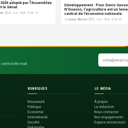
f 2026 adopté par l’Assemblée
Développement : Pour Denis Sasso
t le Sénat.
N’Guesso, l’agriculture est un levie
te
|
28 Juil 2026
|
20:14
central de l’économie nationale.
Jules Marite
|
21 Juil 2026
|
20:06
 votre boîte mail.
RUBRIQUES
LE MÉDIA
Nouveauté
À propos
Politique
La rédaction
Economie
Nous contacter
International
Nos engagements
Société
Espace annonceurs
Diplomatie