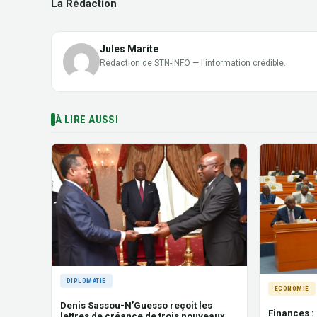
La Rédaction
Jules Marite
Rédaction de STN-INFO — l'information crédible.
À LIRE AUSSI
DIPLOMATIE
ECONOMIE
Denis Sassou-N’Guesso reçoit les
Finances :
lettres de créance de trois nouveaux