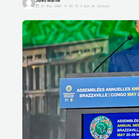
Jules Marite
27 Mai 2026
·
17:02
·
5 min de lecture