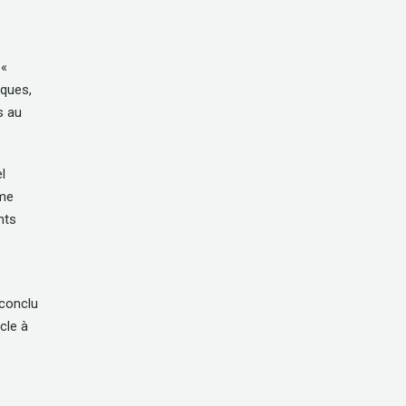
 «
iques,
s au
l
ème
nts
 conclu
cle à