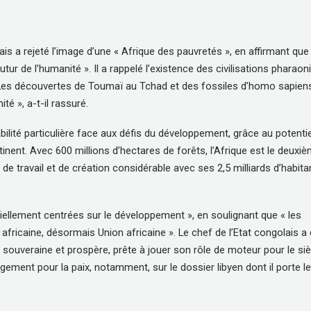
lais a rejeté l’image d’une « Afrique des pauvretés », en affirmant que
futur de l’humanité ». Il a rappelé l’existence des civilisations pharaon
Les découvertes de Toumaï au Tchad et des fossiles d’homo sapien
é », a-t-il rassuré.
ilité particulière face aux défis du développement, grâce au potentie
inent. Avec 600 millions d’hectares de forêts, l’Afrique est le deuxi
de travail et de création considérable avec ses 2,5 milliards d’habita
tiellement centrées sur le développement », en soulignant que « les
 africaine, désormais Union africaine ». Le chef de l’Etat congolais a
, souveraine et prospère, prête à jouer son rôle de moteur pour le siè
ment pour la paix, notamment, sur le dossier libyen dont il porte le