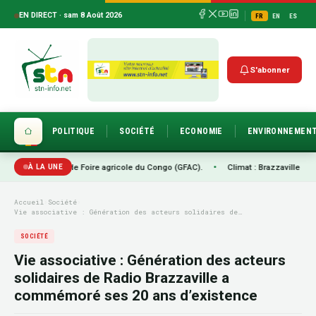
EN DIRECT · sam 8 Août 2026
FR
EN
ES
S'abonner
POLITIQUE
SOCIÉTÉ
ECONOMIE
ENVIRONNEMEN
 la Grande Foire agricole du Congo (GFAC).
•
Climat : Brazzaville passe à l’act
À LA UNE
Accueil
›
Société
›
Vie associative : Génération des acteurs solidaires de…
SOCIÉTÉ
Vie associative : Génération des acteurs
solidaires de Radio Brazzaville a
commémoré ses 20 ans d’existence