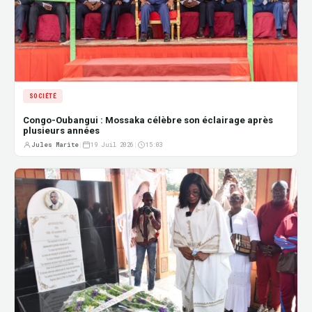
SOCIÉTÉ
Congo-Oubangui : Mossaka célèbre son éclairage après
plusieurs années
Jules Marite
|
19 Juil 2026
|
15:03