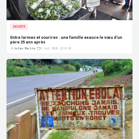
SOCIÉTÉ
Entre larmes et sourires : une famille exauce le vœu d’un
père 25 ans après
Jules Marite
|
6 Juil 2026
|
18:24