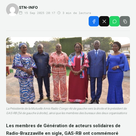
STN-INFO
15 Sep 2025
·
20:17
·
3 min de lecture
La Présidente de la Mutuelle Amis Radio Congo 4è de gauche vers la droite et le président de
GAS-RB (5è de gauche à droite), ainsi que les membres des bureaux des deux organisations
Les membres de Génération de acteurs solidaires de
Radio-Brazzaville en sigle, GAS-RB ont commémoré