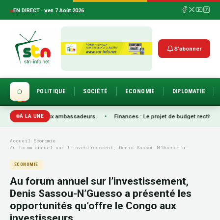
EN DIRECT · ven 7 Août 2026
S'abonner
POLITIQUE
SOCIÉTÉ
ECONOMIE
DIPLOMATIE
s nouveaux ambassadeurs.
•
Finances : Le projet de budget rectificatif 2026 a
À LA UNE
Accueil
›
Economie
›
Au forum annuel sur l’investissement, Denis Sassou-N’Guesso a…
ECONOMIE
Au forum annuel sur l’investissement,
Denis Sassou-N’Guesso a présenté les
opportunités qu’offre le Congo aux
investisseurs.