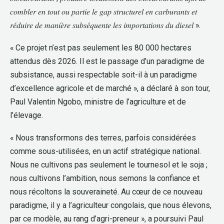
𝑐𝑜𝑚𝑏𝑙𝑒𝑟 𝑒𝑛 𝑡𝑜𝑢𝑡 𝑜𝑢 𝑝𝑎𝑟𝑡𝑖𝑒 𝑙𝑒 𝑔𝑎𝑝 𝑠𝑡𝑟𝑢𝑐𝑡𝑢𝑟𝑒𝑙 𝑒𝑛 𝑐𝑎𝑟𝑏𝑢𝑟𝑎𝑛𝑡𝑠 𝑒𝑡
𝑟𝑒́𝑑𝑢𝑖𝑟𝑒 𝑑𝑒 𝑚𝑎𝑛𝑖𝑒̀𝑟𝑒 𝑠𝑢𝑏𝑠𝑒́𝑞𝑢𝑒𝑛𝑡𝑒 𝑙𝑒𝑠 𝑖𝑚𝑝𝑜𝑟𝑡𝑎𝑡𝑖𝑜𝑛𝑠 𝑑𝑢 𝑑𝑖𝑒𝑠𝑒𝑙 ».
« Ce projet n’est pas seulement les 80 000 hectares
attendus dès 2026. Il est le passage d’un paradigme de
subsistance, aussi respectable soit-il à un paradigme
d’excellence agricole et de marché », a déclaré à son tour,
Paul Valentin Ngobo, ministre de l’agriculture et de
l’élevage.
« Nous transformons des terres, parfois considérées
comme sous-utilisées, en un actif stratégique national.
Nous ne cultivons pas seulement le tournesol et le soja ;
nous cultivons l’ambition, nous semons la confiance et
nous récoltons la souveraineté. Au cœur de ce nouveau
paradigme, il y a l’agriculteur congolais, que nous élevons,
par ce modèle, au rang d’agri-preneur », a poursuivi Paul