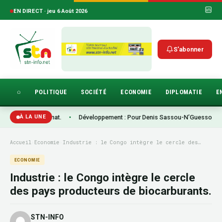
EN DIRECT · jeu 6 Août 2026
S'abonner
POLITIQUE
SOCIÉTÉ
ECONOMIE
DIPLOMATIE
E
le et le Sénat.
•
Développement : Pour Denis Sassou-N’Guesso, l’agriculture
À LA UNE
Accueil
›
Economie
›
Industrie : le Congo intègre le cercle des…
ECONOMIE
Industrie : le Congo intègre le cercle
des pays producteurs de biocarburants.
STN-INFO