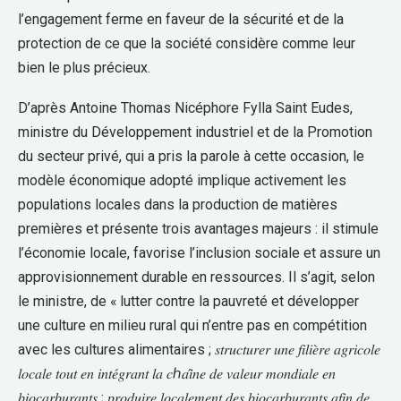
l’engagement ferme en faveur de la sécurité et de la
protection de ce que la société considère comme leur
bien le plus précieux.
D’après Antoine Thomas Nicéphore Fylla Saint Eudes,
ministre du Développement industriel et de la Promotion
du secteur privé, qui a pris la parole à cette occasion, le
modèle économique adopté implique activement les
populations locales dans la production de matières
premières et présente trois avantages majeurs : il stimule
l’économie locale, favorise l’inclusion sociale et assure un
approvisionnement durable en ressources. Il s’agit, selon
le ministre, de « lutter contre la pauvreté et développer
une culture en milieu rural qui n’entre pas en compétition
avec les cultures alimentaires ; 𝑠𝑡𝑟𝑢𝑐𝑡𝑢𝑟𝑒𝑟 𝑢𝑛𝑒 𝑓𝑖𝑙𝑖𝑒̀𝑟𝑒 𝑎𝑔𝑟𝑖𝑐𝑜𝑙𝑒
𝑙𝑜𝑐𝑎𝑙𝑒 𝑡𝑜𝑢𝑡 𝑒𝑛 𝑖𝑛𝑡𝑒́𝑔𝑟𝑎𝑛𝑡 𝑙𝑎 𝑐ℎ𝑎𝑖̂𝑛𝑒 𝑑𝑒 𝑣𝑎𝑙𝑒𝑢𝑟 𝑚𝑜𝑛𝑑𝑖𝑎𝑙𝑒 𝑒𝑛
𝑏𝑖𝑜𝑐𝑎𝑟𝑏𝑢𝑟𝑎𝑛𝑡𝑠 ; 𝑝𝑟𝑜𝑑𝑢𝑖𝑟𝑒 𝑙𝑜𝑐𝑎𝑙𝑒𝑚𝑒𝑛𝑡 𝑑𝑒𝑠 𝑏𝑖𝑜𝑐𝑎𝑟𝑏𝑢𝑟𝑎𝑛𝑡𝑠 𝑎𝑓𝑖𝑛 𝑑𝑒