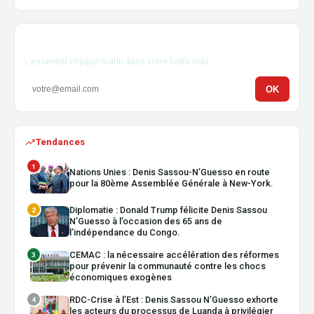
Newsletter
L'essentiel chaque matin dans votre boîte mail.
OK
Tendances
1
Nations Unies : Denis Sassou-N’Guesso en route
pour la 80ème Assemblée Générale à New-York.
Diplomatie : Donald Trump félicite Denis Sassou
2
N’Guesso à l’occasion des 65 ans de
l’indépendance du Congo.
CEMAC : la nécessaire accélération des réformes
3
pour prévenir la communauté contre les chocs
économiques exogènes
RDC-Crise à l’Est : Denis Sassou N’Guesso exhorte
4
les acteurs du processus de Luanda à privilégier