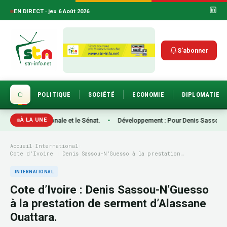
EN DIRECT · jeu 6 Août 2026
S'abonner
POLITIQUE
SOCIÉTÉ
ECONOMIE
DIPLOMATIE
lée nationale et le Sénat.
•
Développement : Pour Denis Sassou-N’Guesso, l’a
À LA UNE
Accueil
›
International
›
Cote d’Ivoire : Denis Sassou-N’Guesso à la prestation…
INTERNATIONAL
Cote d’Ivoire : Denis Sassou-N’Guesso
à la prestation de serment d’Alassane
Ouattara.