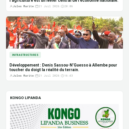
l’agriculture est un levier central de l’économie nationale.
Jules Marite
|
21 Juil 2026
|
20:06
INFRASTRUCTURES
Développement : Denis Sassou-N’Guesso à Allembe pour
toucher du doigt la réalité du terrain.
Jules Marite
|
21 Juil 2026
|
16:43
KONGO LIPANDA