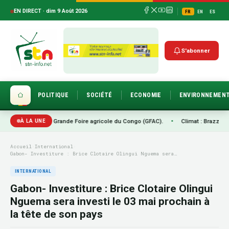
EN DIRECT · dim 9 Août 2026
FR
EN
ES
S'abonner
POLITIQUE
SOCIÉTÉ
ECONOMIE
ENVIRONNEMEN
tion de la Grande Foire agricole du Congo (GFAC).
•
Climat : Brazzaville passe 
À LA UNE
Accueil
›
International
›
Gabon- Investiture : Brice Clotaire Olingui Nguema sera…
INTERNATIONAL
Gabon- Investiture : Brice Clotaire Olingui
Nguema sera investi le 03 mai prochain à
la tête de son pays